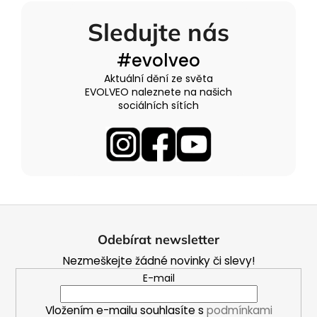
Sledujte nás
#evolveo
Aktuální dění ze světa
EVOLVEO naleznete na našich
sociálních sítích
Z
á
Odebírat newsletter
p
Nezmeškejte žádné novinky či slevy!
a
E-mail
t
í
Vložením e-mailu souhlasíte s
podmínkami