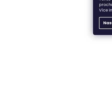
prochá
Více i
Nas