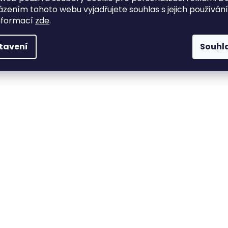
zením tohoto webu vyjadřujete souhlas s jejich používán
nformací
zde
.
tavení
Souhl