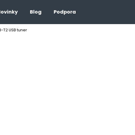
ovinky
Blog
Podpora
B-T2 USB tuner
Co potřebujete najít?
HLEDAT