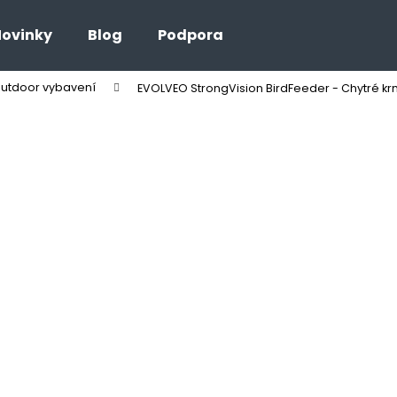
ovinky
Blog
Podpora
outdoor vybavení
EVOLVEO StrongVision BirdFeeder - Chytré k
Co potřebujete najít?
HLEDAT