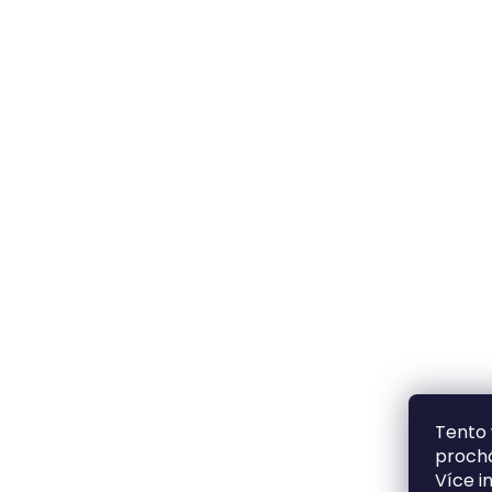
Tento 
prochá
Více i