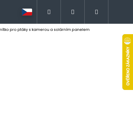
Hledat
Přihlášení
Nákupní
rmítko pro ptáky s kamerou a solárním panelem
košík