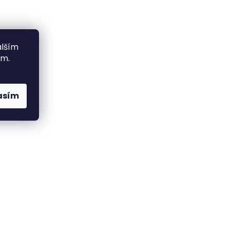
alším
ím.
asím