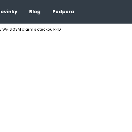
ovinky
Blog
Podpora
ý WiFi&GSM alarm s čtečkou RFID
Co potřebujete najít?
HLEDAT