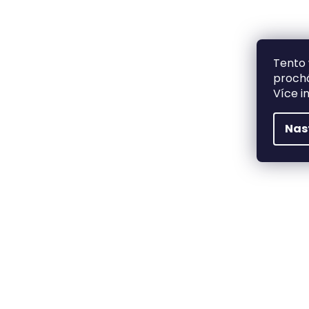
Tento 
prochá
Více i
Nas