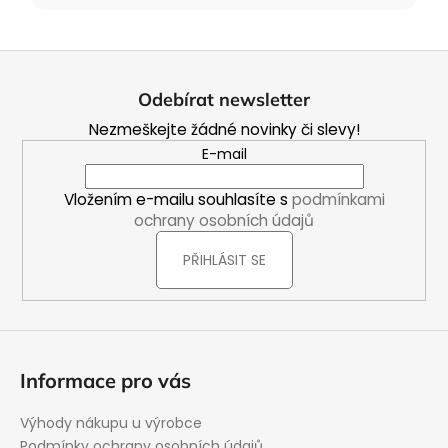
Z
á
Odebírat newsletter
p
Nezmeškejte žádné novinky či slevy!
a
E-mail
t
í
Vložením e-mailu souhlasíte s
podmínkami
ochrany osobních údajů
PŘIHLÁSIT SE
Informace pro vás
Výhody nákupu u výrobce
Podmínky ochrany osobních údajů