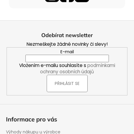
Z
á
Odebírat newsletter
p
Nezmeškejte žádné novinky či slevy!
a
E-mail
t
í
Vložením e-mailu souhlasíte s
podmínkami
ochrany osobních údajů
PŘIHLÁSIT SE
Informace pro vás
Výhody nákupu u výrobce