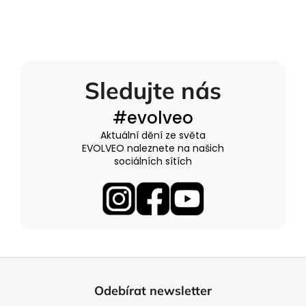
Sledujte nás
#evolveo
Aktuální dění ze světa
EVOLVEO naleznete na našich
sociálních sítích
Z
á
Odebírat newsletter
p