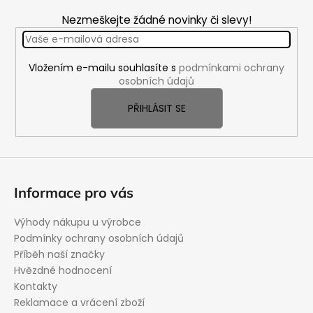
Z
á
Nezmeškejte žádné novinky či slevy!
p
a
Vložením e-mailu souhlasíte s
podmínkami ochrany
t
osobních údajů
í
PŘIHLÁSIT SE
Informace pro vás
Výhody nákupu u výrobce
Podmínky ochrany osobních údajů
Příběh naší značky
Hvězdné hodnocení
Kontakty
Reklamace a vrácení zboží