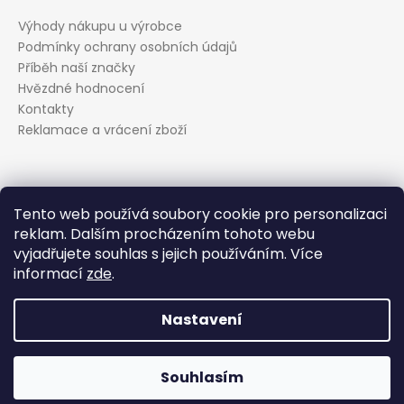
Výhody nákupu u výrobce
Podmínky ochrany osobních údajů
Příběh naší značky
Hvězdné hodnocení
Kontakty
Reklamace a vrácení zboží
Kontakt
Tento web používá soubory cookie pro personalizaci
reklam. Dalším procházením tohoto webu
podpora
@
evolveo.cz
vyjadřujete souhlas s jejich používáním. Více
Facebook
informací
zde
.
evolveo_cz
YouTube
Nastavení
Vytvořil Shoptet
Souhlasím
Copyright 2026
EVOLVEO.cz
. Všechna práva vyhrazena.