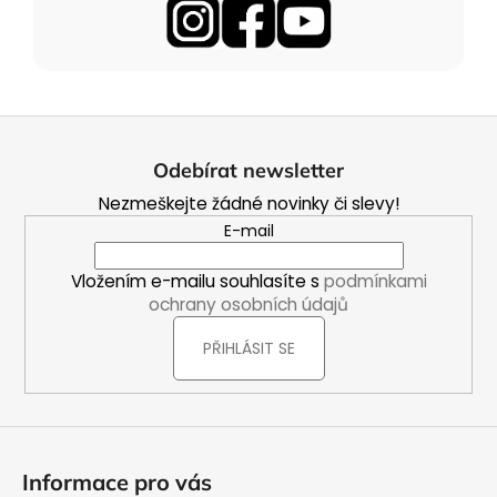
Z
á
Odebírat newsletter
p
Nezmeškejte žádné novinky či slevy!
a
E-mail
t
í
Vložením e-mailu souhlasíte s
podmínkami
ochrany osobních údajů
PŘIHLÁSIT SE
Informace pro vás