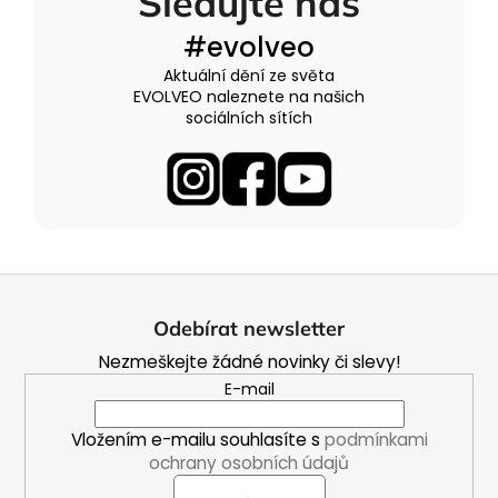
Sledujte nás
#evolveo
Aktuální dění ze světa
EVOLVEO naleznete na našich
sociálních sítích
Z
á
Odebírat newsletter
p
Nezmeškejte žádné novinky či slevy!
a
E-mail
t
í
Vložením e-mailu souhlasíte s
podmínkami
ochrany osobních údajů