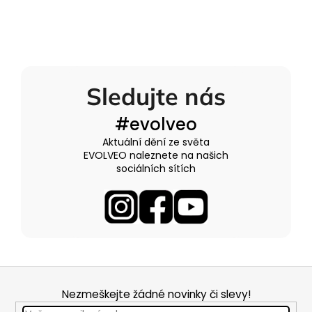
Sledujte nás
#evolveo
Aktuální dění ze světa
EVOLVEO naleznete na našich
sociálních sítích
Z
á
Nezmeškejte žádné novinky či slevy!
p