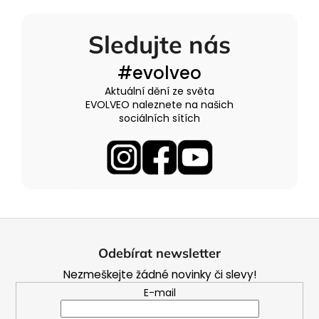
Sledujte nás
#evolveo
Aktuální dění ze světa
EVOLVEO naleznete na našich
sociálních sítích
Z
á
Odebírat newsletter
p
Nezmeškejte žádné novinky či slevy!
a
E-mail
t