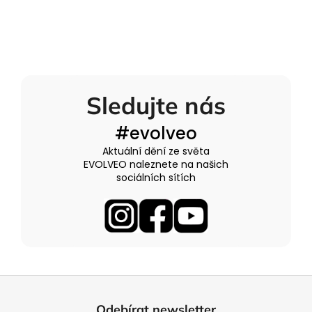
Sledujte nás
#evolveo
Aktuální dění ze světa
EVOLVEO naleznete na našich
sociálních sítích
Z
á
Odebírat newsletter