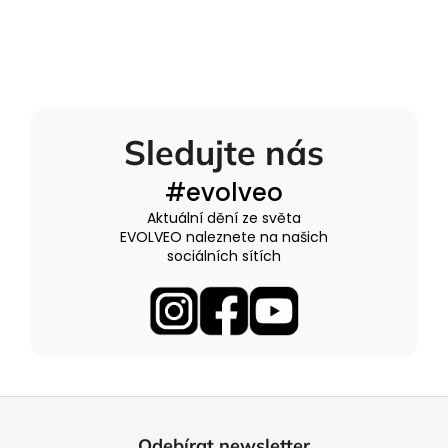
Sledujte nás
#evolveo
Aktuální dění ze světa
EVOLVEO naleznete na našich
sociálních sítích
Z
á
Odebírat newsletter