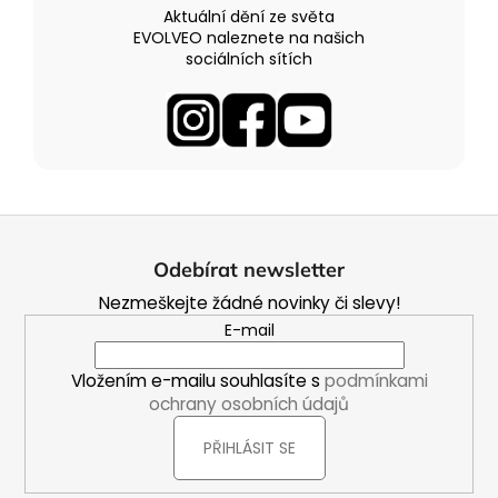
Aktuální dění ze světa
EVOLVEO naleznete na našich
sociálních sítích
Z
á
Odebírat newsletter
p
Nezmeškejte žádné novinky či slevy!
a
E-mail
t
í
Vložením e-mailu souhlasíte s
podmínkami
ochrany osobních údajů
PŘIHLÁSIT SE