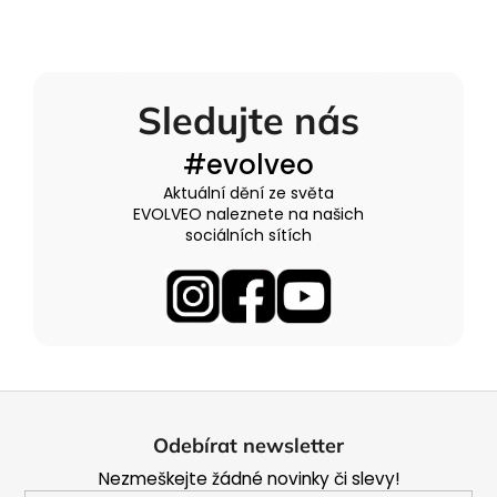
Sledujte nás
#evolveo
Aktuální dění ze světa
EVOLVEO naleznete na našich
sociálních sítích
Z
á
Odebírat newsletter
p
Nezmeškejte žádné novinky či slevy!
a