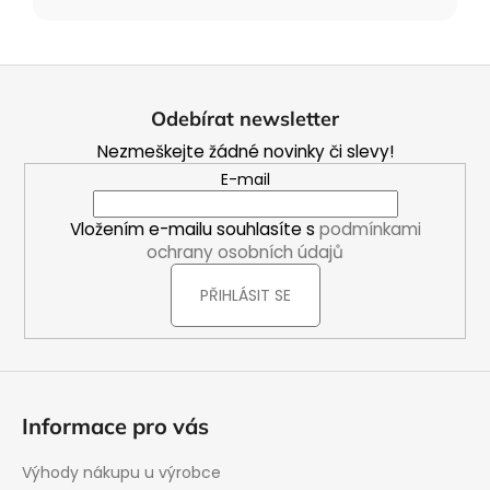
Z
á
Odebírat newsletter
p
Nezmeškejte žádné novinky či slevy!
a
E-mail
t
í
Vložením e-mailu souhlasíte s
podmínkami
ochrany osobních údajů
PŘIHLÁSIT SE
Informace pro vás
Výhody nákupu u výrobce