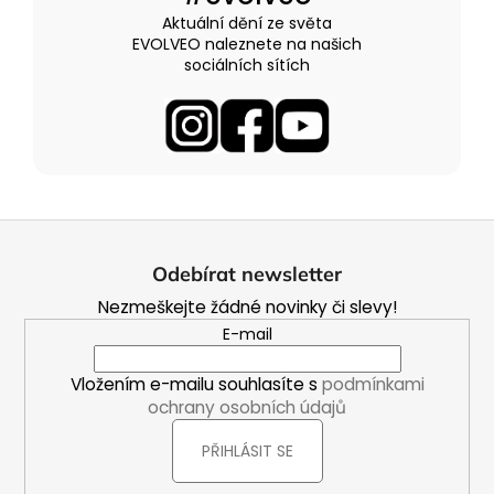
Aktuální dění ze světa
EVOLVEO naleznete na našich
sociálních sítích
Z
á
Odebírat newsletter
p
Nezmeškejte žádné novinky či slevy!
a
E-mail
t
í
Vložením e-mailu souhlasíte s
podmínkami
ochrany osobních údajů
PŘIHLÁSIT SE