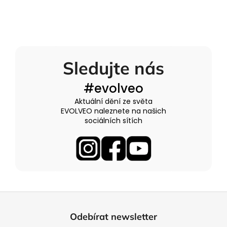
Sledujte nás
#evolveo
Aktuální dění ze světa
EVOLVEO naleznete na našich
sociálních sítích
Z
á
Odebírat newsletter
p