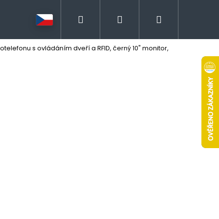
Hledat
Přihlášení
Nákupní
elefonu s ovládáním dveří a RFID, černý 10" monitor,
košík