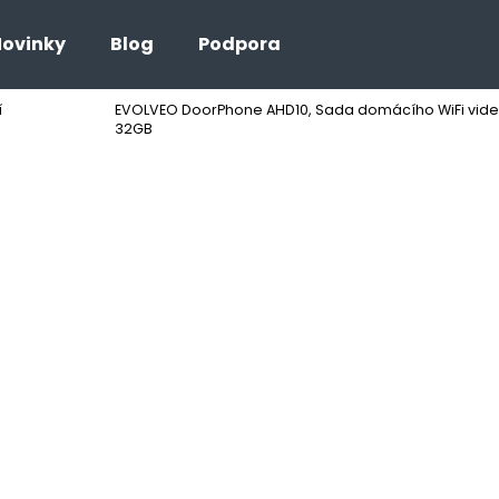
ovinky
Blog
Podpora
í
EVOLVEO DoorPhone AHD10, Sada domácího WiFi videot
Co potřebujete najít?
32GB
HLEDAT