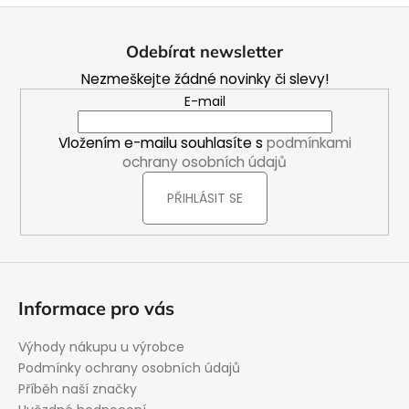
Z
á
Odebírat newsletter
p
Nezmeškejte žádné novinky či slevy!
a
E-mail
t
í
Vložením e-mailu souhlasíte s
podmínkami
ochrany osobních údajů
PŘIHLÁSIT SE
Informace pro vás
Výhody nákupu u výrobce
Podmínky ochrany osobních údajů
Příběh naší značky