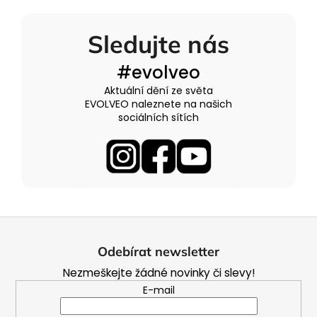
Sledujte nás
#evolveo
Aktuální dění ze světa
EVOLVEO naleznete na našich
sociálních sítích
Z
á
Odebírat newsletter
p
Nezmeškejte žádné novinky či slevy!
a
E-mail
t