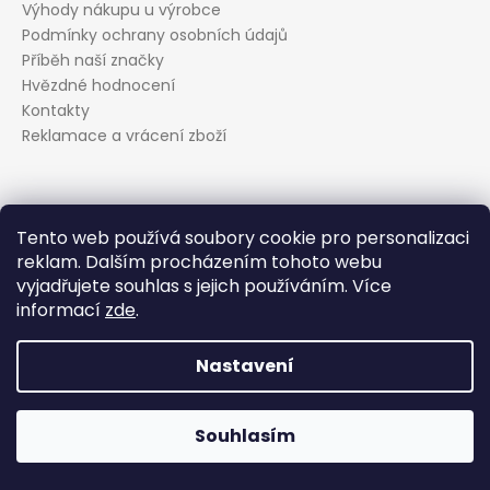
Výhody nákupu u výrobce
Podmínky ochrany osobních údajů
Příběh naší značky
Hvězdné hodnocení
Kontakty
Reklamace a vrácení zboží
Kontakt
Tento web používá soubory cookie pro personalizaci
reklam. Dalším procházením tohoto webu
podpora
@
evolveo.cz
vyjadřujete souhlas s jejich používáním. Více
Facebook
informací
zde
.
evolveo_cz
YouTube
Nastavení
Vytvořil Shoptet
Souhlasím
Copyright 2026
EVOLVEO.cz
. Všechna práva vyhrazena.