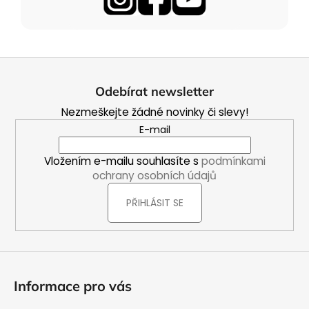
Z
á
Odebírat newsletter
p
Nezmeškejte žádné novinky či slevy!
a
E-mail
t
í
Vložením e-mailu souhlasíte s
podmínkami
ochrany osobních údajů
PŘIHLÁSIT SE
Informace pro vás