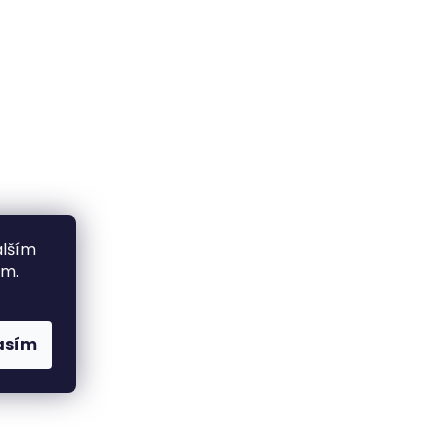
alším
ím.
asím