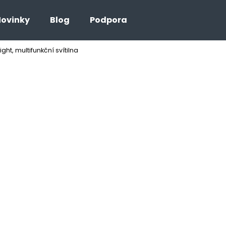
ovinky
Blog
Podpora
ght, multifunkční svítilna
Co potřebujete najít?
HLEDAT