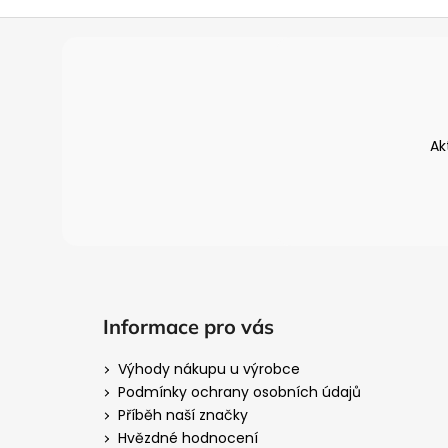
Z
á
p
a
t
Ak
í
Informace pro vás
Výhody nákupu u výrobce
Podmínky ochrany osobních údajů
Příběh naší značky
Hvězdné hodnocení