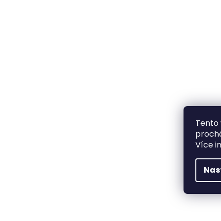
Tento 
prochá
Více i
Nas