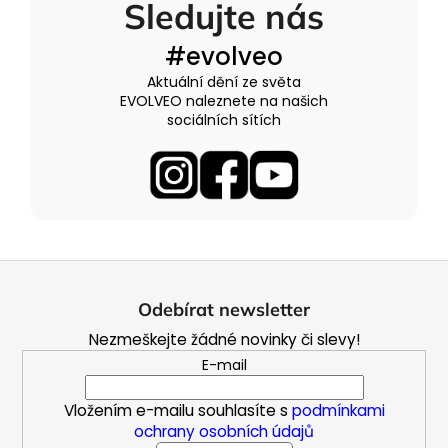
Sledujte nás
#evolveo
Aktuální dění ze světa
EVOLVEO naleznete na našich
sociálních sítích
Z
á
Odebírat newsletter
p
Nezmeškejte žádné novinky či slevy!
a
E-mail
t
í
Vložením e-mailu souhlasíte s
podmínkami
ochrany osobních údajů