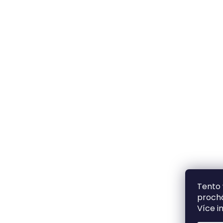
Tento 
prochá
Více i