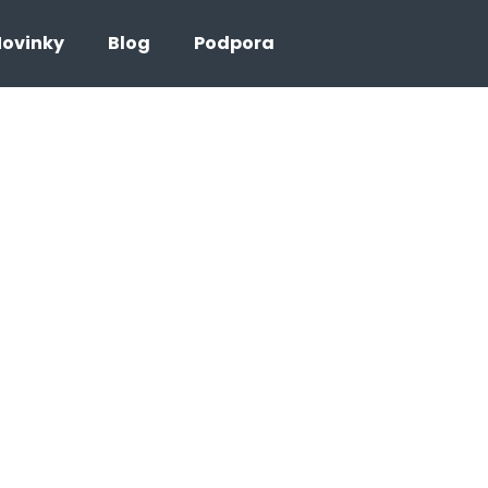
ovinky
Blog
Podpora
Co potřebujete najít?
HLEDAT