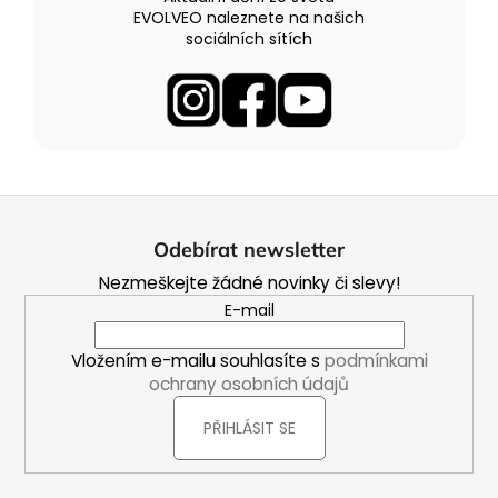
EVOLVEO naleznete na našich
sociálních sítích
Z
á
Odebírat newsletter
p
Nezmeškejte žádné novinky či slevy!
a
E-mail
t
í
Vložením e-mailu souhlasíte s
podmínkami
ochrany osobních údajů
PŘIHLÁSIT SE