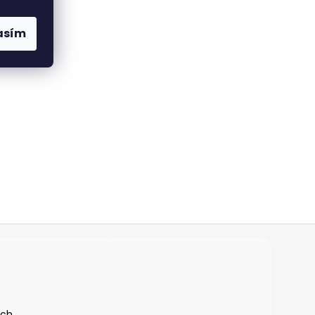
asím
ích