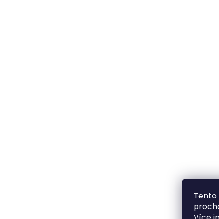
Tento 
prochá
Více i