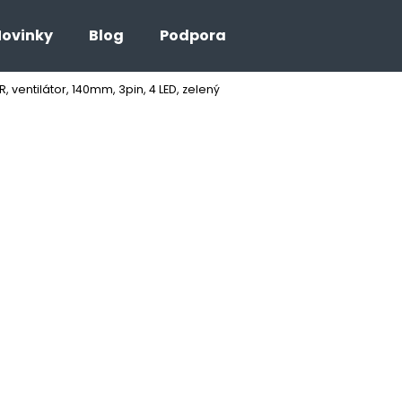
ovinky
Blog
Podpora
, ventilátor, 140mm, 3pin, 4 LED, zelený
Co potřebujete najít?
HLEDAT