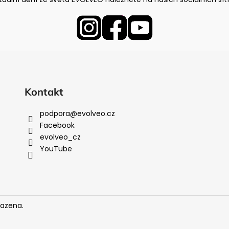
Kontakt
podpora
@
evolveo.cz
Facebook
evolveo_cz
YouTube
razena.