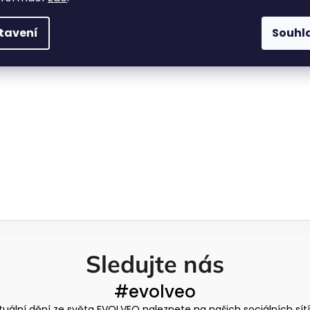
tavení
Souhl
Sledujte nás
#evolveo
tuální dění ze světa EVOLVEO naleznete na našich sociálních sít