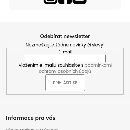
Z
á
Odebírat newsletter
p
Nezmeškejte žádné novinky či slevy!
a
E-mail
t
í
Vložením e-mailu souhlasíte s
podmínkami
ochrany osobních údajů
PŘIHLÁSIT SE
Informace pro vás
Výhody nákupu u výrobce