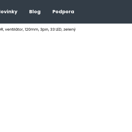
ovinky
Blog
Podpora
, ventilátor, 120mm, 3pin, 33 LED, zelený
Co potřebujete najít?
HLEDAT