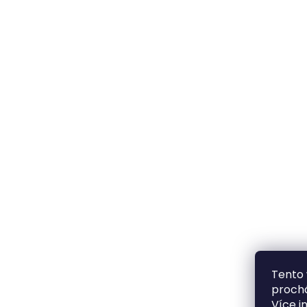
Tento 
prochá
Více i