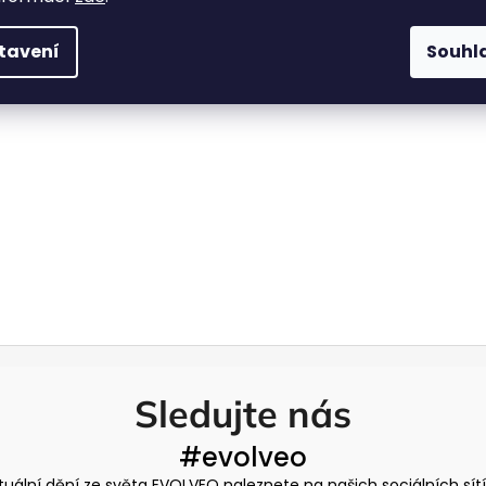
tavení
Souhl
Sledujte nás
#evolveo
tuální dění ze světa EVOLVEO naleznete na našich sociálních sít