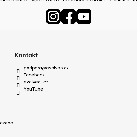
Kontakt
podpora
@
evolveo.cz
Facebook
evolveo_cz
YouTube
razena.