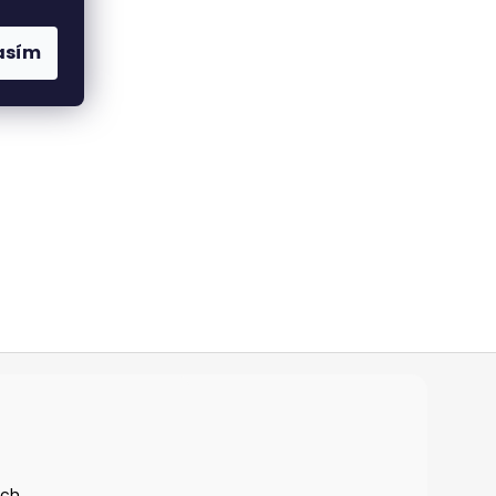
asím
ích