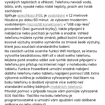
vysokých teplotách a vlhkosti. Telefonu nevadí voda,
a
bláto, sníh, vysoké nebo nízké teploty, prach ani tvrdé
j
zacházení.
Splňuje
specifikaci IP68
, je
vodotěsný
v 1,2 metrové
í
hloubce po dobu 60 minut. Je vybaven moderním
t
vodotěsným
microUSB konektorem
v "USB cap-less"
provedení (bez gumové krytky), takže připojení k
?
nabíječce nebo počítači je rychlé a snadné. Vzhled
telefonu můžete rychle změnit, jelikož boční červené
kovové výztuhy snadno vyměníte za tmavě šedé výztuhy,
které jsou součásti standardního balení.
Na cestách určitě oceníte funkci WiFi HotSpot, se kterou
HLEDAT
vytvoříte bezdrátovou WiFi síť v okolí svého telefonu.
Můžete poté snadno sdílet své rychlé datové připojení v
telefonu pro přístup na Internet např. v notebooku nebo
tabletu. Funkce PowerBank umožní snadné nabíjení
dalšího telefonu nebo tabletu napájení pomocí USB. Extra
výkonná svítilna je ovládána vyhrazeným tlačítkem na
boku telefonu a dodává výrazně více světla než
standardní svítilny běžných
mobilních telefonů
.
Přivolat pomoc v případě nouze vám pomůže vyhrazené
SOS tlačítko. Tlačítko na boku telefonu je
programovatelné a umožní vám spuštění vaší oblíbené
aplikace po jeho stisknutí.