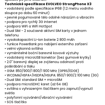
Technické specifikace EVOLVEO StrongPhone X3
• vodotěsný podle specifikace IP68 (1.2 metru vodního
sloupce po dobu 60 minut)
• pevné pogumované tělo odolné nárazům a vibracím
• podpora pro rychlý 3G internet
• podpora WiFi a WiFi HotSpot
• Dual SIM - 2 současně aktivní SIM karty v jednom
telefonu
• vysokokapacitní Li-Ion baterie 2 800 mAh
• funkce PowerBank pro nabíjení externího zařízení
• velmi výkonná svítilna
• vyměnitelné boční barevné kovové výztuhy
• vodotěsný microUSB konektor (bez gumové krytky)
• 2.0" barevný displej se zvýšenou odolností proti
poškrábání a tlaku
• GSM: 850/900/1 800/1 900 MHz (GPRS/EDGE)
• WCDMA/HSPA+/HSDPA/HSUPA: 850/1 900/2 100 MHz (3G)
• Dual SIM: standard SIM + microSIM
• podpora microSDHC karet (až 64 GB)
• svítilna s vyhrazeným tlačítkem pro zapnutí/vypnutí
světla
• polyfonní vyzvánění/vibrační vyzvánění
• SOS tlačítko