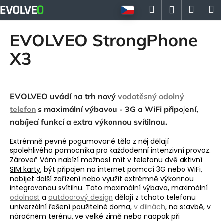
K
Přejít
Hledat
Náku
M
Přihlášen
na
o
obsah
Zpět
Zpět
košík
š
EVOLVEO StrongPhone
í
C
X3
k
o
p
o
EVOLVEO uvádí na trh nový
vodotěsný odolný
t
telefon
s maximální výbavou - 3G a WiFi připojení,
ř
nabíjecí funkcí a extra výkonnou svítilnou.
e
Extrémně pevné pogumované tělo z něj dělají
b
spolehlivého pomocníka pro každodenní intenzivní provoz.
u
Zároveň Vám nabízí možnost mít v telefonu
dvě aktivní
j
SIM karty
, být připojen na internet pomocí 3G nebo WiFi,
nabíjet další zařízení nebo využít extrémně výkonnou
e
integrovanou svítilnu. Tato maximální výbava, maximální
t
odolnost
a
outdoorový design
dělají z tohoto telefonu
e
univerzální řešení použitelné doma,
v dílnách
, na stavbě, v
náročném terénu, ve velké zimě nebo naopak při
n