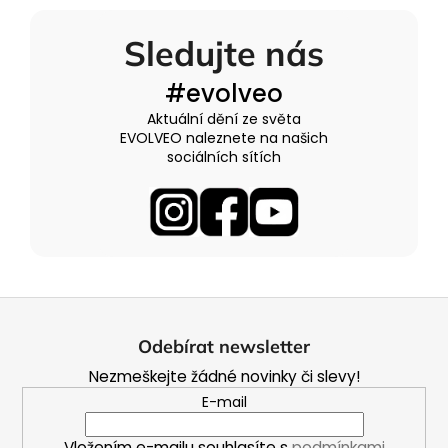
Sledujte nás
#evolveo
Aktuální dění ze světa
EVOLVEO naleznete na našich
sociálních sítích
Z
á
Odebírat newsletter
p
Nezmeškejte žádné novinky či slevy!
a
E-mail
t
í
Vložením e-mailu souhlasíte s
podmínkami