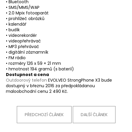
• Bluetooth
• SMS/MMS/WAP
• 2.0 Mpix fotoaparát
• prohlížeč obrázků
• kalendář
• budík
• videorekordér
• videopřehrávač
• MP3 přehrávač
• digitální záznamník
• FM rádio
• rozměry 126 x 59 × 21 mm
• hmotnost 194 gramů (s baterií)
Dostupnost a cena
Outdoorový telefon
EVOLVEO StrongPhone X3 bude
dostupný v březnu 2016 za předpokládanou
maloobchodní cenu 2 490 Kč.
PŘEDCHOZÍ ČLÁNEK
DALŠÍ ČLÁNEK