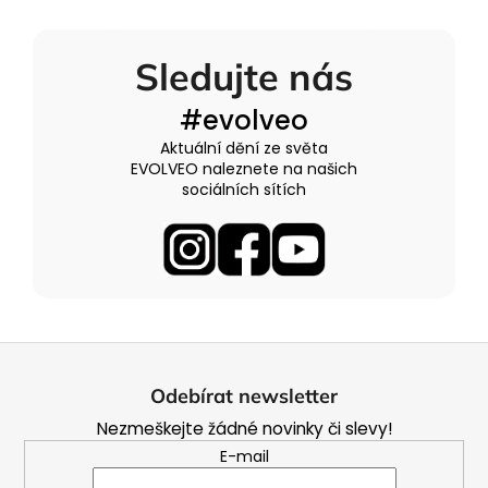
Sledujte nás
#evolveo
Aktuální dění ze světa
EVOLVEO naleznete na našich
sociálních sítích
Z
á
Odebírat newsletter
p
Nezmeškejte žádné novinky či slevy!
a
E-mail
t