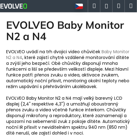
K
Přejít
Hledat
Náku
M
Přihlášen
na
o
obsah
Zpět
Zpět
košík
š
EVOLVEO Baby Monitor
í
C
N2 a N4
k
o
p
EVOLVEO uvádí na trh dvojici video chůviček
Baby Monitor
o
N2 a N4
, které zajistí chytré vzdálené monitorování dítěte
a zvýší jeho bezpečí. Obě chůvičky disponují mnoha
t
funkcemi a liší se především velikostí displeje. Mezi hlavní
ř
funkce patří: přenos zvuku a videa, aktivace zvukem,
e
automatický noční přísvit, monitoring okolní teploty nebo
režim uspávání s přehráváním ukolébavek.
b
u
EVOLVEO Baby Monitor N2 a N4 mají velký barevný LCD
j
displej (2,4" respektive 4,3") a umožňují oboustranný
přenos zvuku a videa včetně funkce interkom. Chůvičky
e
disponují mikrofony a reproduktory, které zaznamenají a
t
upozorní na sebemenší zvuk z pokoje dítěte. Automatický
noční IR přísvit v neviditelném spektru 940 nm (850 nm)
e
dítě neruší, ale zajistí dohled i v noci.
n