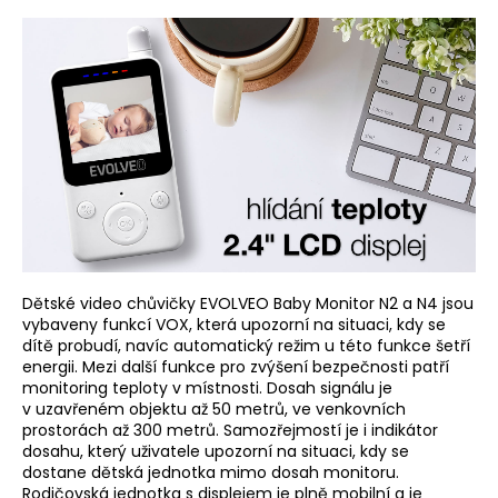
a
j
í
t
?
HLEDAT
Dětské video chůvičky EVOLVEO Baby Monitor N2 a N4 jsou
vybaveny funkcí VOX, která upozorní na situaci, kdy se
dítě probudí, navíc automatický režim u této funkce šetří
energii. Mezi další funkce pro zvýšení bezpečnosti patří
monitoring teploty v místnosti. Dosah signálu je
v uzavřeném objektu až 50 metrů, ve venkovních
prostorách až 300 metrů. Samozřejmostí je i indikátor
dosahu, který uživatele upozorní na situaci, kdy se
dostane dětská jednotka mimo dosah monitoru.
Rodičovská jednotka s displejem je plně mobilní a je