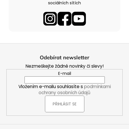
sociálních sítích
Z
á
Odebírat newsletter
p
Nezmeškejte žádné novinky či slevy!
a
E-mail
t
í
Vložením e-mailu souhlasíte s
podmínkami
ochrany osobních údajů
PŘIHLÁSIT SE