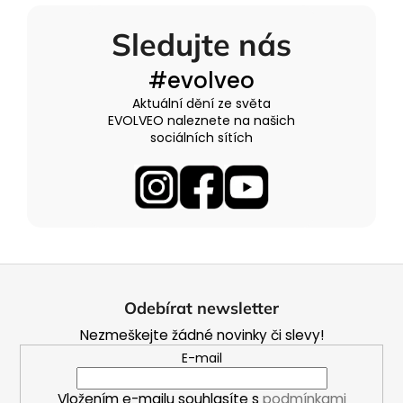
Sledujte nás
#evolveo
Aktuální dění ze světa
EVOLVEO naleznete na našich
sociálních sítích
Z
á
Odebírat newsletter
p
Nezmeškejte žádné novinky či slevy!
a
E-mail
t
í
Vložením e-mailu souhlasíte s
podmínkami