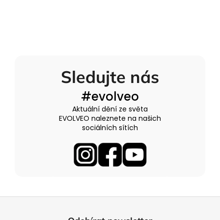
Sledujte nás
#evolveo
Aktuální dění ze světa
EVOLVEO naleznete na našich
sociálních sítích
Z
á