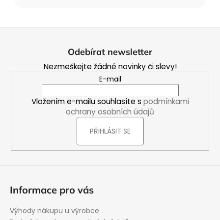
Z
á
Odebírat newsletter
p
Nezmeškejte žádné novinky či slevy!
a
E-mail
t
í
Vložením e-mailu souhlasíte s
podmínkami
ochrany osobních údajů
PŘIHLÁSIT SE
Informace pro vás
Výhody nákupu u výrobce