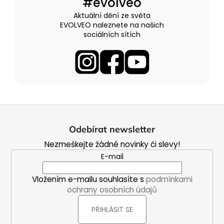
#evolveo
Aktuální dění ze světa
EVOLVEO naleznete na našich
sociálních sítích
Z
á
Odebírat newsletter
p
Nezmeškejte žádné novinky či slevy!
a
E-mail
t
í
Vložením e-mailu souhlasíte s
podmínkami
ochrany osobních údajů
PŘIHLÁSIT SE