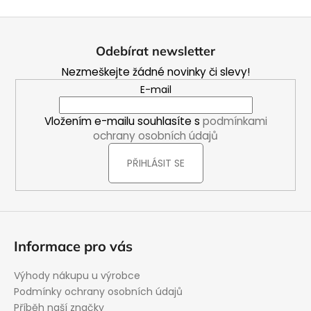
Z
á
Odebírat newsletter
p
Nezmeškejte žádné novinky či slevy!
a
E-mail
t
í
Vložením e-mailu souhlasíte s
podmínkami
ochrany osobních údajů
PŘIHLÁSIT SE
Informace pro vás
Výhody nákupu u výrobce
Podmínky ochrany osobních údajů
Příběh naší značky