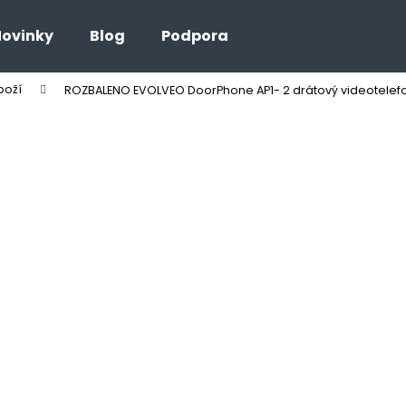
ovinky
Blog
Podpora
boží
ROZBALENO EVOLVEO DoorPhone AP1- 2 drátový videotelefon
Co potřebujete najít?
HLEDAT