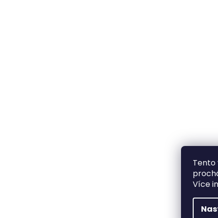
Tento 
prochá
Více i
Nas