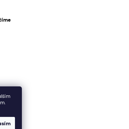
alším
ím.
asím