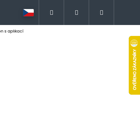
Hledat
Přihlášení
Nákupní
 s aplikací
košík