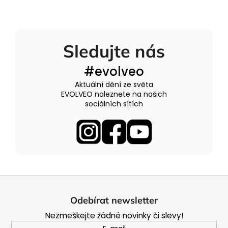
a
j
í
Sledujte nás
t
?
#evolveo
Aktuální dění ze světa
EVOLVEO naleznete na našich
sociálních sítích
HLEDAT
Z
á
Odebírat newsletter
p
Nezmeškejte žádné novinky či slevy!
a