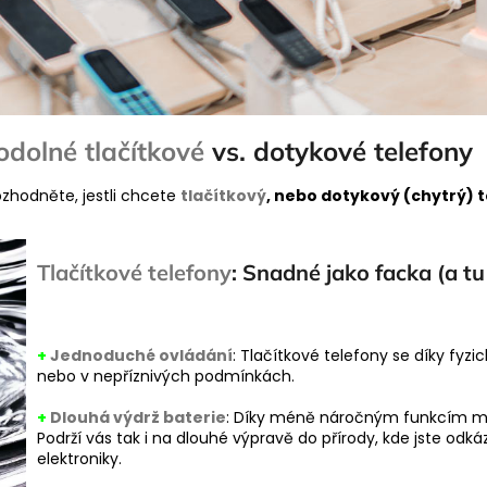
odolné tlačítkové
vs. dotykové telefony
ozhodněte, jestli chcete
tlačítkový
, nebo dotykový (chytrý) 
Tlačítkové telefony
: Snadné jako facka (a tu
+
Jednoduché ovládání
: Tlačítkové telefony se díky fyzi
nebo v nepříznivých podmínkách.
+
Dlouhá výdrž baterie
: Díky méně náročným funkcím míva
Podrží vás tak i na dlouhé výpravě do přírody, kde jste odká
elektroniky.