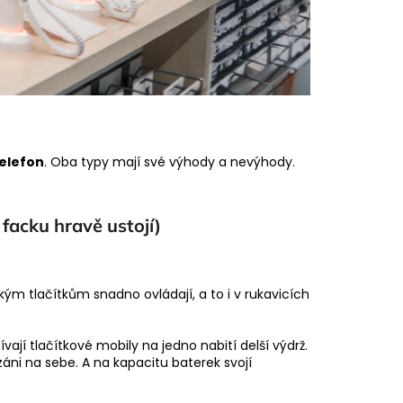
telefon
. Oba typy mají své výhody a nevýhody.
 facku hravě ustojí)
ckým tlačítkům snadno ovládají, a to i v rukavicích
jí tlačítkové mobily na jedno nabití delší výdrž.
záni na sebe. A na kapacitu baterek svojí