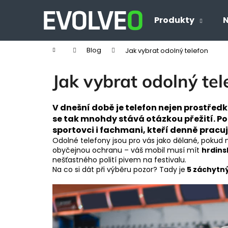
K
Přejít
na
o
Produkty
N
Zpět
Zpět
obsah
š
do
do
í
Domů
Blog
Jak vybrat odolný telefon
obchodu
obchodu
k
Jak vybrat odolný tel
V dnešní době je telefon nejen prostře
se tak mnohdy stává otázkou přežití. P
sportovci i fachmani, kteří denně pracuj
Odolné telefony jsou pro vás jako dělané, pokud 
obyčejnou ochranu – váš mobil musí mít
hrdins
nešťastného polití pivem na festivalu.
Na co si dát při výběru pozor? Tady je
5 záchytn