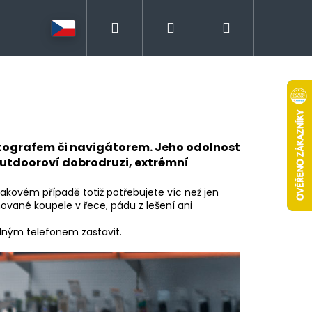
Hledat
Přihlášení
Nákupní
košík
otografem či navigátorem. Jeho odolnost
 outdooroví dobrodruzi, extrémní
akovém případě totiž potřebujete víc než jen
nované koupele v řece, pádu z lešení ani
lným telefonem zastavit.