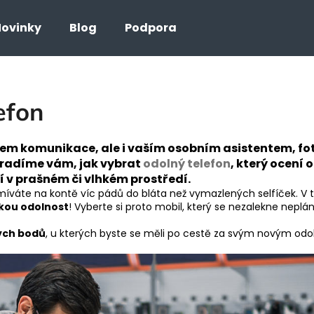
ovinky
Blog
Podpora
Co potřebujete najít?
efon
HLEDAT
dkem komunikace, ale i vaším osobním asistentem, f
oradíme vám, jak vybrat
odolný telefon
, který ocení
í v prašném či vlhkém prostředí.
míváte na kontě víc pádů do bláta než vymazlených selfíček. V t
kou odolnost
! Vyberte si proto mobil, který se nezalekne neplá
ých bodů
, u kterých byste se měli po cestě za svým novým odo