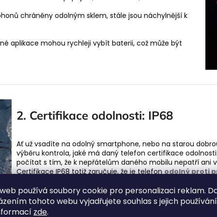
rtphonů chráněny odolným sklem, stále jsou náchylnější k
očné aplikace mohou rychleji vybít baterii, což může být
2. Certifikace odolnosti: IP68
Ať už vsadíte na odolný smartphone, nebo na starou dobrou k
výběru kontrola, jaké má daný telefon certifikace odolnost
počítat s tím, že k nepřátelům daného mobilu nepatří ani v
Certifikace IP68 totiž zaručuje, že je telefon
odolný proti 
do vody
. I když tak třeba pracujete jako stavební dělník, n
komponenty vašeho telefonu. Rybáři či vodáci zase ocení, ž
web používá soubory cookie pro personalizaci reklam. D
zením tohoto webu vyjadřujete souhlas s jejich používán
nformací
zde
.