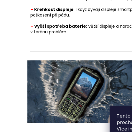
–
Křehkost displeje
: I když bývají displeje sma
poškození při pádu.
–
Vyšší spotřeba baterie
: Větší displeje a nár
v terénu problém.
Tento 
prochá
Více i