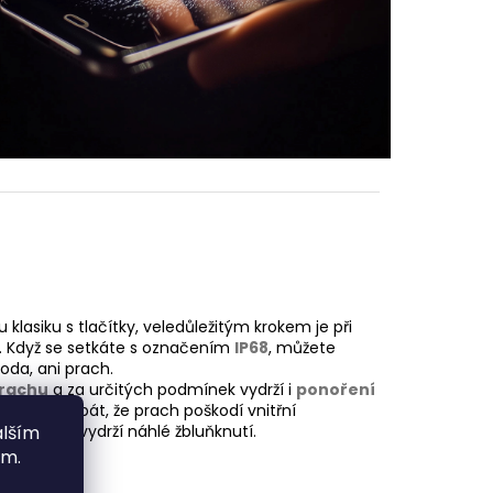
lasiku s tlačítky, veledůležitým krokem je při
i. Když se setkáte s označením
IP68
, můžete
oda, ani prach.
prachu
a za určitých podmínek vydrží i
ponoření
emusíte se bát, že prach poškodí vnitřní
e telefon vydrží náhlé žbluňknutí.
alším
ím.