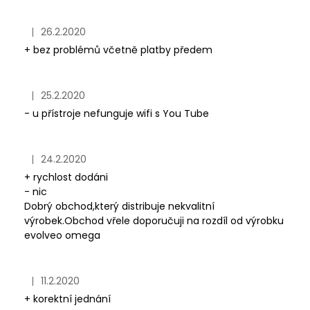
|
26.2.2020
Hodnocení obchodu je 5 z 5 hvězdiček.
+ bez problémů včetně platby předem
|
25.2.2020
Hodnocení obchodu je 4 z 5 hvězdiček.
- u přístroje nefunguje wifi s You Tube
|
24.2.2020
Hodnocení obchodu je 5 z 5 hvězdiček.
+ rychlost dodáni
- nic
Dobrý obchod,který distribuje nekvalitní
výrobek.Obchod vřele doporučuji na rozdíl od výrobku
evolveo omega
|
11.2.2020
Hodnocení obchodu je 5 z 5 hvězdiček.
+ korektní jednání