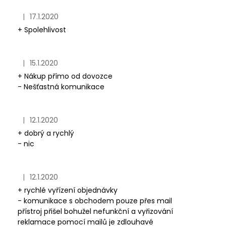
|
17.1.2020
Hodnocení obchodu je 5 z 5 hvězdiček.
+ Spolehlivost
|
15.1.2020
Hodnocení obchodu je 5 z 5 hvězdiček.
+ Nákup přímo od dovozce
- Nešťastná komunikace
|
12.1.2020
Hodnocení obchodu je 5 z 5 hvězdiček.
+ dobrý a rychlý
- nic
|
12.1.2020
Hodnocení obchodu je 4 z 5 hvězdiček.
+ rychlé vyřízení objednávky
- komunikace s obchodem pouze přes mail
přístroj přišel bohužel nefunkční a vyřizování
reklamace pomocí mailů je zdlouhavé