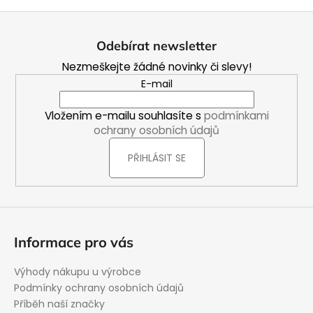
s
Z
u
á
Odebírat newsletter
p
Nezmeškejte žádné novinky či slevy!
a
E-mail
t
í
Vložením e-mailu souhlasíte s
podmínkami
ochrany osobních údajů
PŘIHLÁSIT SE
Informace pro vás
Výhody nákupu u výrobce
Podmínky ochrany osobních údajů
Příběh naší značky