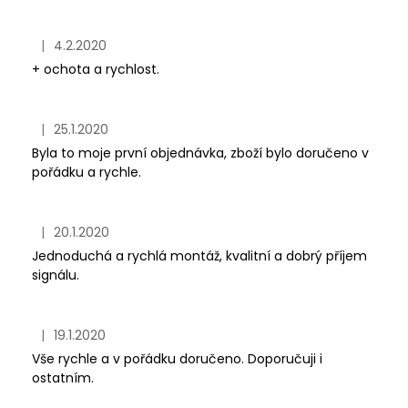
|
4.2.2020
Hodnocení obchodu je 4 z 5 hvězdiček.
+ ochota a rychlost.
|
25.1.2020
Hodnocení obchodu je 5 z 5 hvězdiček.
Byla to moje první objednávka, zboží bylo doručeno v
pořádku a rychle.
|
20.1.2020
Hodnocení obchodu je 5 z 5 hvězdiček.
Jednoduchá a rychlá montáž, kvalitní a dobrý příjem
signálu.
|
19.1.2020
Hodnocení obchodu je 5 z 5 hvězdiček.
Vše rychle a v pořádku doručeno. Doporučuji i
ostatním.