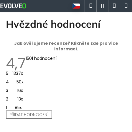
K
Přejít
Hledat
Náku
M
Přihlášen
na
o
obsah
Zpět
Zpět
košík
š
Hvězdné hodnocení
í
C
k
o
Jak ověřujeme recenze? Klikněte zde pro více
p
informací.
o
4,7
Průměrné
1501 hodnocení
t
hodnocení
obchodu
ř
je
5
1337x
4,7
e
z
4
50x
5
b
hvězdiček.
3
16x
u
2
13x
j
1
85x
e
PŘIDAT HODNOCENÍ
t
V
e
ý
n