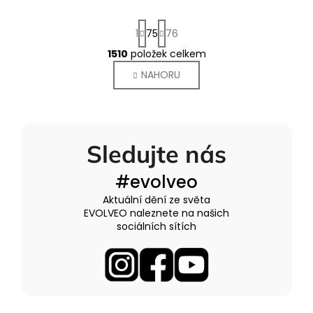
S
1
75
76
t
r
1510
položek celkem
O
á
v
NAHORU
n
l
k
o
á
v
d
á
a
n
Sledujte nás
c
í
í
#evolveo
p
r
Aktuální dění ze světa
v
EVOLVEO naleznete na našich
sociálních sítích
k
y
v
ý
p
i