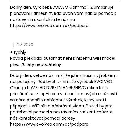
Dobrý den, výrobek EVOLVEO Gamma T2 umožňuje
plánování i timeshift. Rád bych Vám nabídl pomoc s
nastavením, kontaktujte nás na
https://www.evolveo.com/cz/podpora.
|
2.3.2020
Hodnocení obchodu je 1 z 5 hvězdiček.
+ rychlý
Návod překládal automat není k ničemu WiFi model
před 20 léty nepoužitelný.
Dobrý den, velice nás mrzí, že jste s našim výrobkem
nespokojený. Rád bych zmínil, že výrobek EVOLVEO
Omega II, WiFi HD DVB-T2 H.265/HEVC rekordér, je
primárně set-top-box a v rámci cenových možností
se nám podařilo nabídnout výrobek, který umí i
připojení k WiFi síti a přehrávat videa. Pokud by jste
potřeboval pomoci s nastavením zařízení, můžete
nás kontaktovat pomocí adresy
https://www.evolveo.com/cz/podpora.