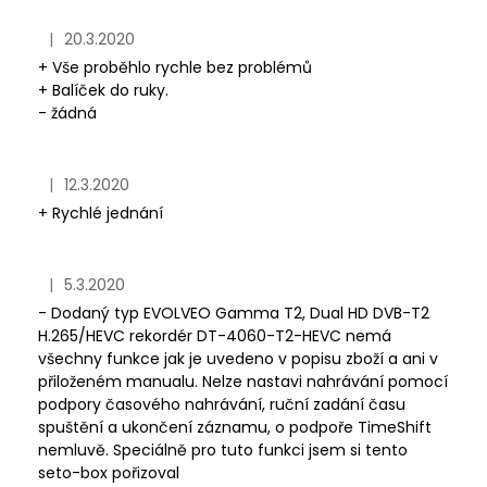
p
a
|
20.3.2020
i
Hodnocení obchodu je 5 z 5 hvězdiček.
j
+ Vše proběhlo rychle bez problémů
s
í
+ Balíček do ruky.
h
t
- žádná
o
?
d
n
|
12.3.2020
Hodnocení obchodu je 5 z 5 hvězdiček.
o
+ Rychlé jednání
c
HLEDAT
e
|
5.3.2020
Hodnocení obchodu je 1 z 5 hvězdiček.
n
- Dodaný typ EVOLVEO Gamma T2, Dual HD DVB-T2
í
H.265/HEVC rekordér DT-4060-T2-HEVC nemá
všechny funkce jak je uvedeno v popisu zboží a ani v
přiloženém manualu. Nelze nastavi nahrávání pomocí
podpory časového nahrávání, ruční zadání času
spuštění a ukončení záznamu, o podpoře TimeShift
nemluvě. Speciálně pro tuto funkci jsem si tento
seto-box pořizoval