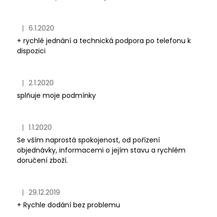
|
6.1.2020
Hodnocení obchodu je 5 z 5 hvězdiček.
+ rychlé jednání a technická podpora po telefonu k
dispozici
|
2.1.2020
Hodnocení obchodu je 5 z 5 hvězdiček.
splňuje moje podmínky
|
1.1.2020
Hodnocení obchodu je 5 z 5 hvězdiček.
Se vším naprostá spokojenost, od pořízení
objednávky, informacemi o jejím stavu a rychlém
doručení zboží.
|
29.12.2019
Hodnocení obchodu je 5 z 5 hvězdiček.
+ Rychle dodání bez problemu