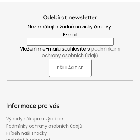
Z
á
Odebírat newsletter
p
Nezmeškejte žádné novinky či slevy!
a
E-mail
t
í
Vložením e-mailu souhlasíte s
podmínkami
ochrany osobních údajů
PŘIHLÁSIT SE
Informace pro vás
Výhody nákupu u výrobce
Podmínky ochrany osobních údajů
Příběh naší značky