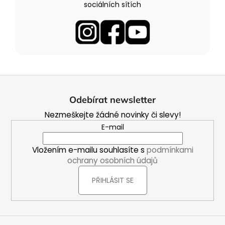
sociálních sítích
Z
á
Odebírat newsletter
p
Nezmeškejte žádné novinky či slevy!
a
E-mail
t
í
Vložením e-mailu souhlasíte s
podmínkami
ochrany osobních údajů
PŘIHLÁSIT SE