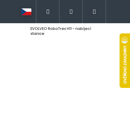
Hledat
Přihlášení
Nákupní
EVOLVEO RoboTrex H11 - nabíjecí
košík
stanice