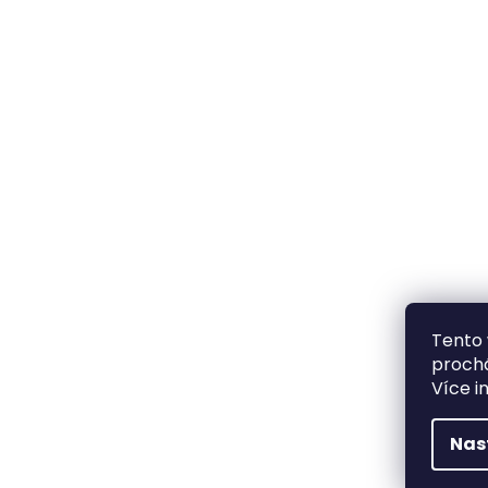
Tento 
prochá
Více i
Nas