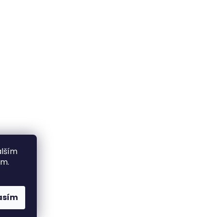
alším
ím.
asím