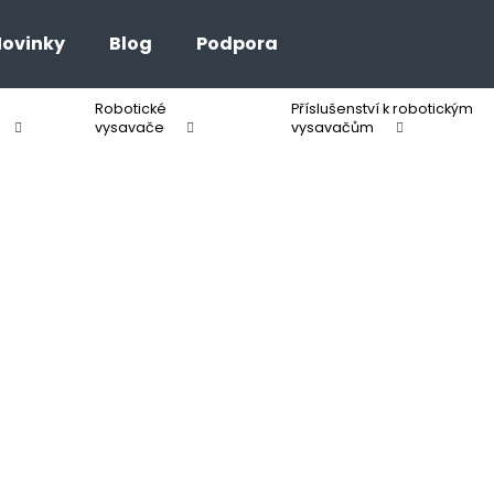
ovinky
Blog
Podpora
Robotické
Příslušenství k robotickým
Co potřebujete najít?
vysavače
vysavačům
HLEDAT