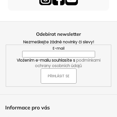
Z
á
Odebírat newsletter
p
Nezmeškejte žádné novinky či slevy!
a
E-mail
t
í
Vložením e-mailu souhlasíte s
podmínkami
ochrany osobních údajů
PŘIHLÁSIT SE
Informace pro vás