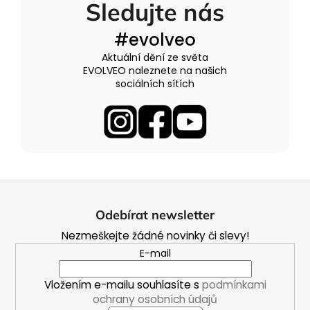
Sledujte nás
#evolveo
Aktuální dění ze světa
EVOLVEO naleznete na našich
sociálních sítích
Z
á
Odebírat newsletter
p
Nezmeškejte žádné novinky či slevy!
a
E-mail
t
í
Vložením e-mailu souhlasíte s
podmínkami
ochrany osobních údajů