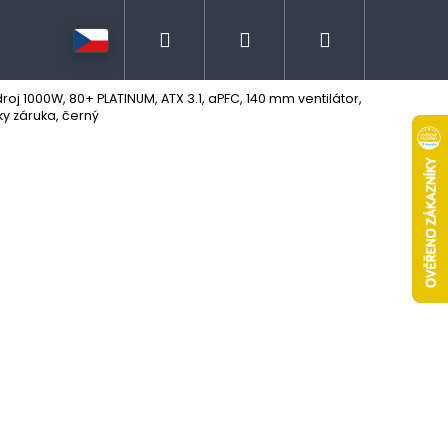
Hledat
Přihlášení
Nákupní
roj 1000W, 80+ PLATINUM, ATX 3.1, aPFC, 140 mm ventilátor,
košík
ky záruka, černý