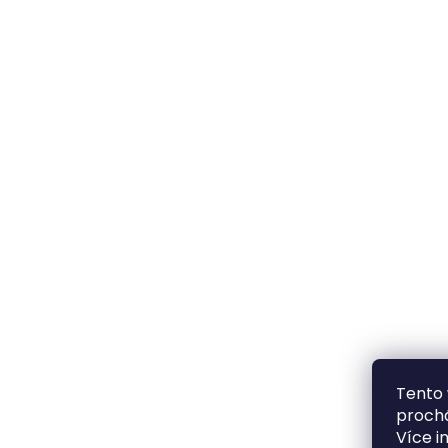
Tento 
prochá
Více i