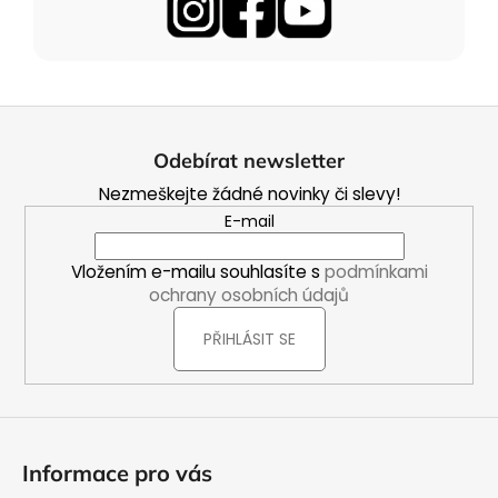
Z
á
Odebírat newsletter
p
Nezmeškejte žádné novinky či slevy!
a
E-mail
t
í
Vložením e-mailu souhlasíte s
podmínkami
ochrany osobních údajů
PŘIHLÁSIT SE
Informace pro vás