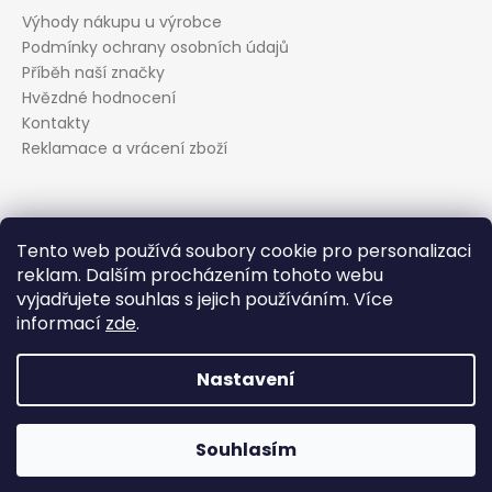
Výhody nákupu u výrobce
Podmínky ochrany osobních údajů
Příběh naší značky
Hvězdné hodnocení
Kontakty
Reklamace a vrácení zboží
Kontakt
Tento web používá soubory cookie pro personalizaci
reklam. Dalším procházením tohoto webu
podpora
@
evolveo.cz
vyjadřujete souhlas s jejich používáním. Více
Facebook
informací
zde
.
evolveo_cz
YouTube
Nastavení
Vytvořil Shoptet
Souhlasím
Copyright 2026
EVOLVEO.cz
. Všechna práva vyhrazena.