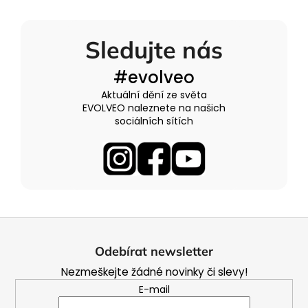
Sledujte nás
#evolveo
Aktuální dění ze světa
EVOLVEO naleznete na našich
sociálních sítích
Z
á
Odebírat newsletter
p
Nezmeškejte žádné novinky či slevy!
a
E-mail
t